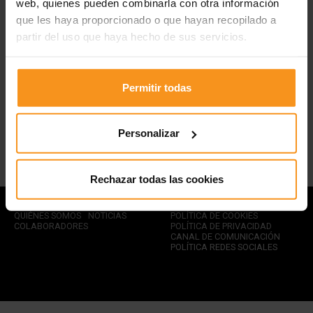
web, quienes pueden combinarla con otra información
LO SENTIMOS
que les haya proporcionado o que hayan recopilado a
partir del uso que haya hecho de sus servicios.
PERO ESTE
BONO YA HA
Permitir todas
SIDO USADO
Personalizar
Rechazar todas las cookies
CONTACTO
FAQ’S
AVISO LEGAL
QUIÉNES SOMOS
NOTICIAS
POLÍTICA DE COOKIES
COLABORADORES
POLÍTICA DE PRIVACIDAD
CANAL DE COMUNICACIÓN
POLÍTICA REDES SOCIALES