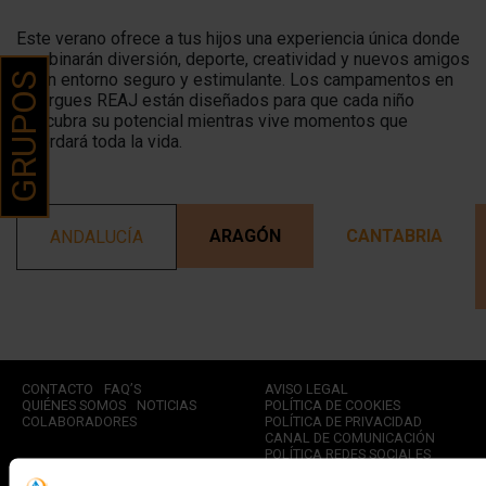
Este verano ofrece a tus hijos una experiencia única donde
combinarán diversión, deporte, creatividad y nuevos amigos
en un entorno seguro y estimulante. Los campamentos en
GRUPOS
albergues REAJ están diseñados para que cada niño
descubra su potencial mientras vive momentos que
recordará toda la vida.
ARAGÓN
CANTABRIA
ANDALUCÍA
CONTACTO
FAQ’S
AVISO LEGAL
QUIÉNES SOMOS
NOTICIAS
POLÍTICA DE COOKIES
COLABORADORES
POLÍTICA DE PRIVACIDAD
CANAL DE COMUNICACIÓN
POLÍTICA REDES SOCIALES