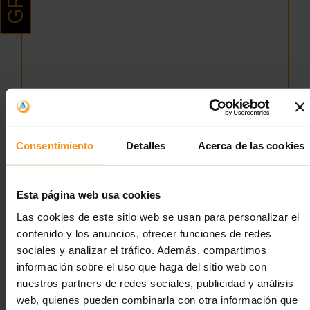
Consentimiento
Detalles
Acerca de las cookies
Esta página web usa cookies
Descripción
Las cookies de este sitio web se usan para personalizar el
contenido y los anuncios, ofrecer funciones de redes
sociales y analizar el tráfico. Además, compartimos
El albergue La Sala está situado en una importante
información sobre el uso que haga del sitio web con
zona forestal del Prepirineo, cerca del nacimiento del
río Llobregat. El entorno geográfico del Parque Natural
nuestros partners de redes sociales, publicidad y análisis
del Cadí-Moixeró y la magnífica sierra del Catllaràs
web, quienes pueden combinarla con otra información que
permiten ofrecer una propuesta de educación