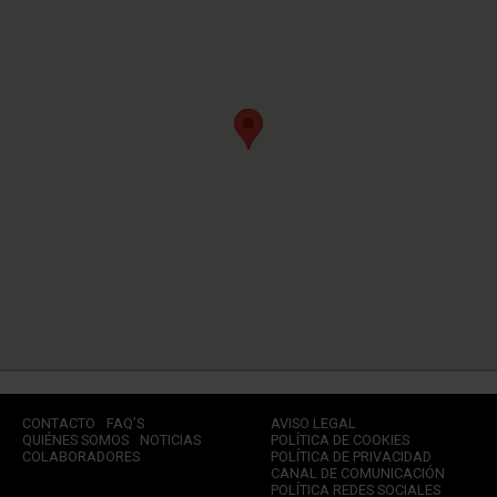
CONTACTO
FAQ’S
AVISO LEGAL
QUIÉNES SOMOS
NOTICIAS
POLÍTICA DE COOKIES
COLABORADORES
POLÍTICA DE PRIVACIDAD
CANAL DE COMUNICACIÓN
POLÍTICA REDES SOCIALES