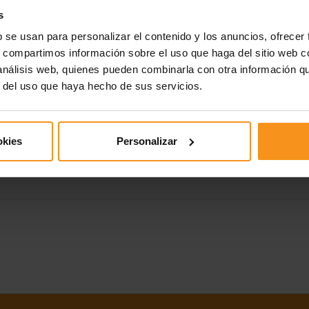
ento y de la Rambla y en pleno barrio universitario. A 103 km. d
s
b se usan para personalizar el contenido y los anuncios, ofrecer
importante remodelación de un edificio noble que dio como resu
s, compartimos información sobre el uso que haga del sitio web 
 análisis web, quienes pueden combinarla con otra información q
s de 2, 3 y 4 personas.
r del uso que haya hecho de sus servicios.
n habitaciones de 2,4,5, 6 y 8 personas. El fin de semana las pl
ente albergue con 90 plazas, con habitaciones de 2, 3, 4, 5, 6 y 
okies
Personalizar