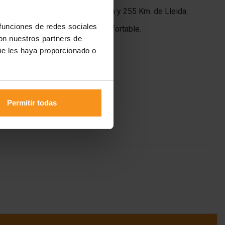
e Barcelona, 187 km. de Tarragona y 255 Km. de Lleida.
 funciones de redes sociales
ltado un espacio acogedor y confortable.
con nuestros partners de
ue les haya proporcionado o
azas se amplían a 58.
8 personas.
Permitir todas