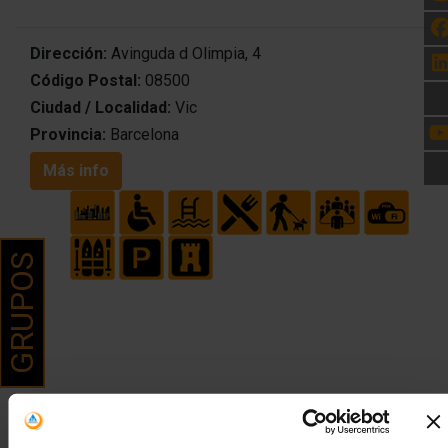
Dirección:
Avinguda d Olimpia, 4
Código Postal:
08500
Ciudad / Localidad:
Vic
Provincia:
Barcelona
Más info
GRUPOS
Descripción