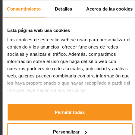
Consentimiento
Detalles
Acerca de las cookies
Albergue situado en la parte oeste de la ciudad, al lado
de la zona de equipamientos deportivos y muy cerca
de la Universidad de Vic, de las estaciones de tren y
Esta página web usa cookies
autobuses y del centro comercial y cultural. Vic, ciudad
de ferias y mercados y de gran dinamismo cultural,
Las cookies de este sitio web se usan para personalizar el
esta situado a 65 km. de Barcelona, 155 km. de
contenido y los anuncios, ofrecer funciones de redes
Tarragona, 70 km. de Girona y 155 km. de Lleida.
sociales y analizar el tráfico. Además, compartimos
Edificio nuevo y moderno, abierto como residencia
información sobre el uso que haga del sitio web con
universitaria en octubre de 1994. Se compone de dos
nuestros partners de redes sociales, publicidad y análisis
alas, un eje central orientado a los Pirineos que sirve
web, quienes pueden combinarla con otra información que
de distribuidor y espacios de comunicación en el resto
les haya proporcionado o que hayan recopilado a partir del
del edificio.
uso que haya hecho de sus servicios.
Galería de imágenes
Permitir todas
Personalizar