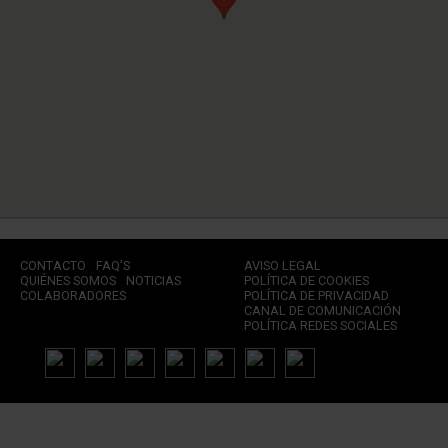
CONTACTO
FAQ’S
AVISO LEGAL
QUIÉNES SOMOS
NOTICIAS
POLÍTICA DE COOKIES
COLABORADORES
POLÍTICA DE PRIVACIDAD
CANAL DE COMUNICACIÓN
POLÍTICA REDES SOCIALES