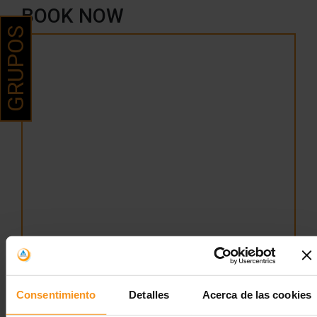
BOOK NOW
GRUPOS
Consentimiento
Detalles
Acerca de las cookies
Descripción