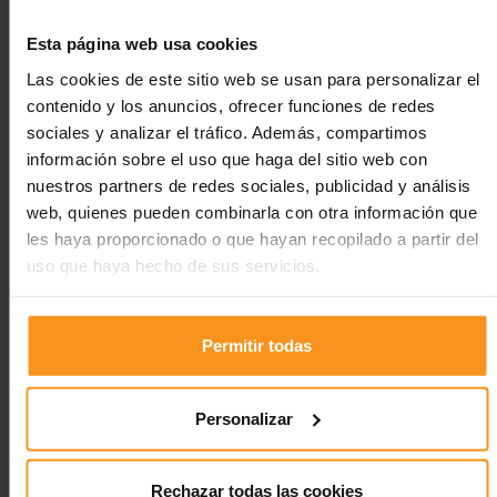
Esta página web usa cookies
El Albergue Inturjoven Sierra Nevada te ofrece
funcionalidad, comodidad y fácil acceso al núcleo
Las cookies de este sitio web se usan para personalizar el
deportivo de la Estación de Esquí. Además,
contenido y los anuncios, ofrecer funciones de redes
disponemos de apartamentos para dos y cuatro
personas a un precio joven, adaptado a tus
sociales y analizar el tráfico. Además, compartimos
necesidades.
información sobre el uso que haga del sitio web con
nuestros partners de redes sociales, publicidad y análisis
Se encuentra cerca del
Centro de Alto Rendimiento
Deportivo
, por lo que hay muchos jóvenes que se alojan
web, quienes pueden combinarla con otra información que
en el Albergue Inturjoven Sierra Nevada para poder
les haya proporcionado o que hayan recopilado a partir del
entrenarse en este centro. En nuestro Albergue podrás
uso que haya hecho de sus servicios.
también, alquilar equipos de esquí.
Disponemos de habitaciones dobles por si vienes en
pareja. Si por el contrario vienes en familia o con un
Permitir todas
grupo de amigos, te ofrecemos habitaciones triples y
cuádruples. Y aún hay más: tenemos apartamentos
dobles y cuádruples. Para que te sientas como en
casa. ¡Comodidad y espacio para todo el mundo! ¿A
Personalizar
qué esperas para venir?
Situado en la estación de esquí Sierra Nevada.
341 plazas en habitaciones dobles y cuádruples.
Rechazar todas las cookies