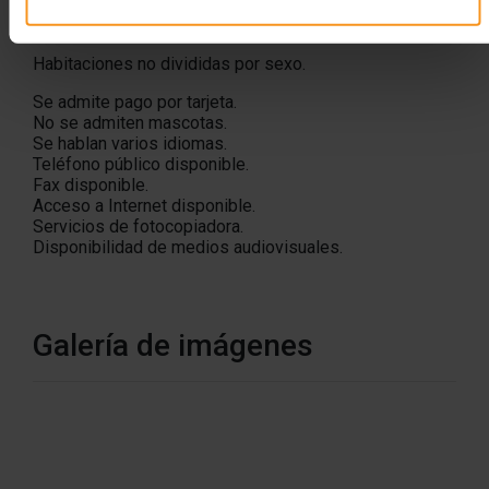
Servicio de comedor
12 plazas adaptadas a minusválidos.
Habitaciones no divididas por sexo.
Se admite pago por tarjeta.
No se admiten mascotas.
Se hablan varios idiomas.
Teléfono público disponible.
Fax disponible.
Acceso a Internet disponible.
Servicios de fotocopiadora.
Disponibilidad de medios audiovisuales.
Galería de imágenes